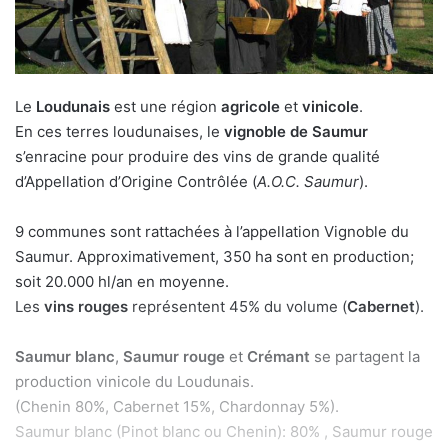
Le
Loudunais
est une région
agricole
et
vinicole
.
En ces terres loudunaises, le
vignoble de Saumur
s’enracine pour produire des vins de grande qualité
d’Appellation d’Origine Contrôlée (
A.O.C. Saumur
).
9 communes sont rattachées à l’appellation Vignoble du
Saumur. Approximativement, 350 ha sont en production;
soit 20.000 hl/an en moyenne.
Les
vins rouges
représentent 45% du volume (
Cabernet
).
Saumur blanc
,
Saumur rouge
et
Crémant
se partagent la
production vinicole du Loudunais.
(Chenin 80%, Cabernet 15%, Chardonnay 5%).
Saumur blanc (Pinot blanc ou Chenin): 80% , Saumur rouge