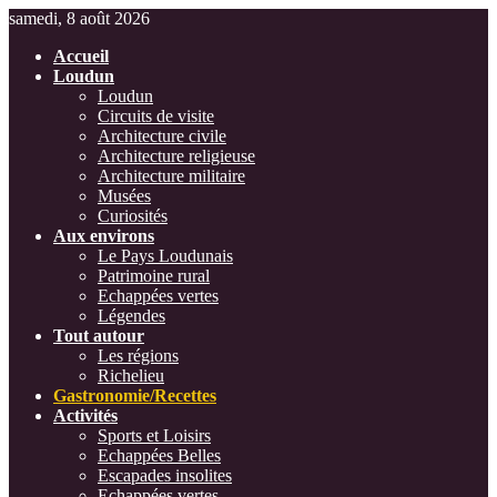
samedi, 8 août 2026
Accueil
Loudun
Loudun
Circuits de visite
Architecture civile
Architecture religieuse
Architecture militaire
Musées
Curiosités
Aux environs
Le Pays Loudunais
Patrimoine rural
Echappées vertes
Légendes
Tout autour
Les régions
Richelieu
Gastronomie/Recettes
Activités
Sports et Loisirs
Echappées Belles
Escapades insolites
Echappées vertes