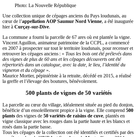
Photo: La Nouvelle République
U
ne collection unique de cépages anciens du Pays loudunais, au
cœur de l’
appellation AOP Saumur Nord Vienne
, a été inaugurée
hier à
Curçay-sur-Dive
.
La commune a fourni la parcelle de 67 ares où est plantée la vigne.
Vincent Aguillon, animateur patrimoine de la CCPL, a commencé
en 2007 à prospecter sur tout le territoire loudunais, pour recenser et
retrouver les cépages anciens : «
Tous les bois ont été prélevés dans
des vignes de plus de 60 ans et les cépages découverts ont été
répertoriés dans un catalogue, avec la date, le lieu, l’identité du
vigneron et du cépage
».
Maurice Mortier, pépiniériste à la retraite, décédé en 2015, a réalisé
la greffe et l’élevage des boutures, bénévolement.
500 plants de vignes de 50 variétés
La parcelle au cœur du village, idéalement située au pied du donjon,
bénéficie d’un ensoleillement propice à la vigne. Elle comprend
500
plants
des vignes de
50 variétés de raisins de cuve
, plantés en
vigne classique avec les rouges dans la partie haute et les blancs et
rosés dans la partie basse.
Tous les cépages de la collection ont été identifiés et certifiés par des