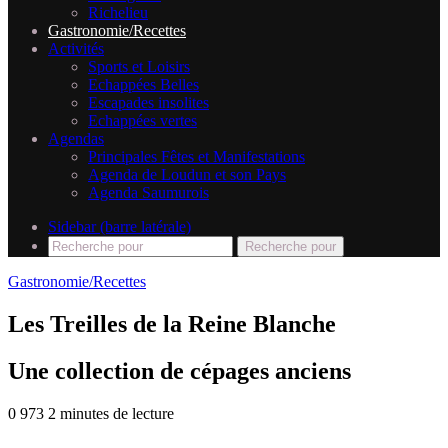
Richelieu
Gastronomie/Recettes
Activités
Sports et Loisirs
Echappées Belles
Escapades insolites
Echappées vertes
Agendas
Principales Fêtes et Manifestations
Agenda de Loudun et son Pays
Agenda Saumurois
Sidebar (barre latérale)
Recherche pour
Gastronomie/Recettes
Les Treilles de la Reine Blanche
Une collection de cépages anciens
0
973
2 minutes de lecture