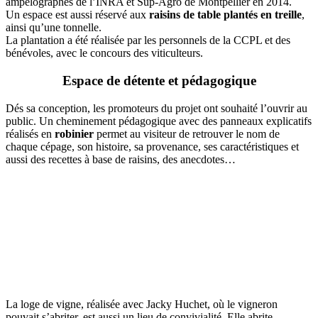
ampélographes de l’INRA et Sup-Agro de Montpellier en 2014.
Un espace est aussi réservé aux
raisins de table plantés en treille
,
ainsi qu’une tonnelle.
La plantation a été réalisée par les personnels de la CCPL et des
bénévoles, avec le concours des viticulteurs.
Espace de détente et pédagogique
Dés sa conception, les promoteurs du projet ont souhaité l’ouvrir au
public. Un cheminement pédagogique avec des panneaux explicatifs
réalisés en
robinier
permet au visiteur de retrouver le nom de
chaque cépage, son histoire, sa provenance, ses caractéristiques et
aussi des recettes à base de raisins, des anecdotes…
La loge de vigne, réalisée avec Jacky Huchet, où le vigneron
pouvait s’abriter, est aussi un lieu de convivialité. Elle abrite