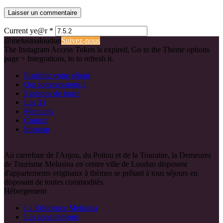
Current ye@r
*
@melusinaloudun
Suivez-nous
The Instagram Access Token is expired, Go to the Theme options
page > Integrations, to to refresh it.
Planifiez votre séjour
Qui sommes-nous ?
5 raisons de louer
Les 3 i
Mentions
Contact
Sitemap
Au carrefour de l'Anjou, du Poitou et de la Touraine, la Demeures
de Tourisme Melusina en centre ville de Loudun disposent
d'appartements originaux à thèmes se prêtant à tous séjours en
disposant de toutes commodités.
Hébergement
La Résidence Melusina
Les appartements