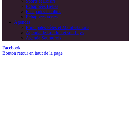
Sports et Loisirs
Echappées Belles
Escapades insolites
Echappées vertes
Agendas
Principales Fêtes et Manifestations
Agenda de Loudun et son Pays
Agenda Saumurois
Facebook
Bouton retour en haut de la page