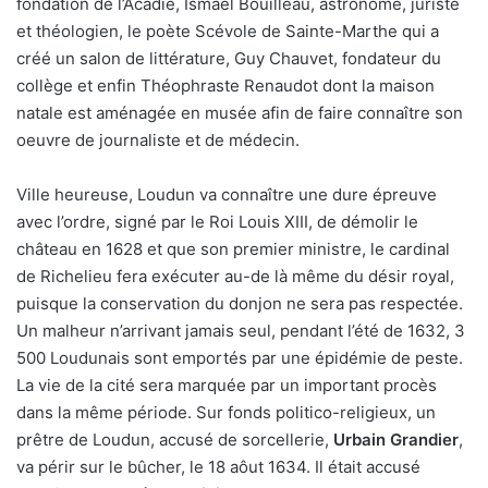
fondation de l’Acadie, Ismaël Bouilleau, astronome, juriste
et théologien, le poète Scévole de Sainte-Marthe qui a
créé un salon de littérature, Guy Chauvet, fondateur du
collège et enfin Théophraste Renaudot dont la maison
natale est aménagée en musée afin de faire connaître son
oeuvre de journaliste et de médecin.
Ville heureuse, Loudun va connaître une dure épreuve
avec l’ordre, signé par le Roi Louis XIII, de démolir le
château en 1628 et que son premier ministre, le cardinal
de Richelieu fera exécuter au-de là même du désir royal,
puisque la conservation du donjon ne sera pas respectée.
Un malheur n’arrivant jamais seul, pendant l’été de 1632, 3
500 Loudunais sont emportés par une épidémie de peste.
La vie de la cité sera marquée par un important procès
dans la même période. Sur fonds politico-religieux, un
prêtre de Loudun, accusé de sorcellerie,
Urbain Grandier
,
va périr sur le bûcher, le 18 aôut 1634. Il était accusé