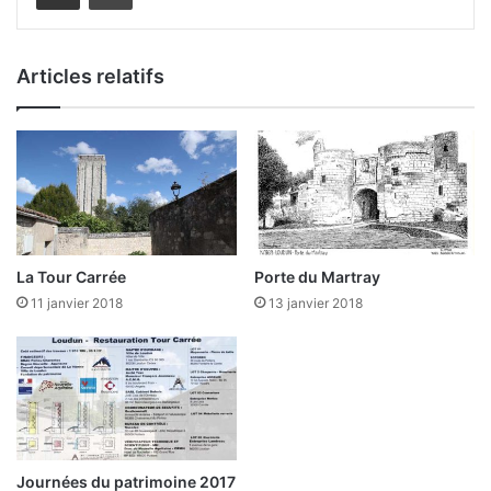
percée de 4 portes :
au Nord la Porte St-Nicolas,
Articles relatifs
à l’Est la Porte St-Jean et la Porte Notre-Dame,
et à l’Ouest la
Porte du Martray
. Elle témoigne ainsi
de l’importance de la place forte de Loudun.
La Tour Carrée
Porte du Martray
11 janvier 2018
13 janvier 2018
Journées du patrimoine 2017