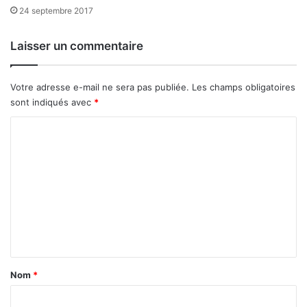
24 septembre 2017
Laisser un commentaire
Votre adresse e-mail ne sera pas publiée.
Les champs obligatoires
sont indiqués avec
*
C
o
m
m
e
n
t
a
Nom
*
i
Vestiges de la forteresse
Emplacement de l’ancien donjon