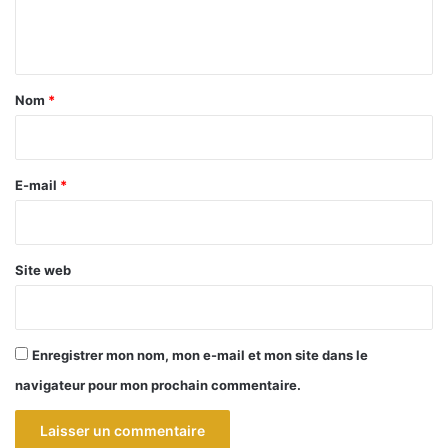
e
n
t
a
Nom
*
i
r
e
E-mail
*
*
Site web
Enregistrer mon nom, mon e-mail et mon site dans le
navigateur pour mon prochain commentaire.