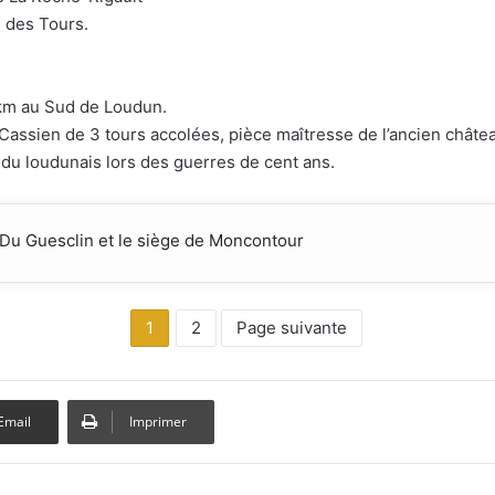
 des Tours.
 km au Sud de Loudun.
assien de 3 tours accolées, pièce maîtresse de l’ancien châtea
 du loudunais lors des guerres de cent ans.
 Du Guesclin et le siège de Moncontour
1
2
Page suivante
Email
Imprimer