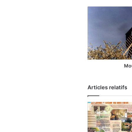
Moulins
à
vent
Mou
Articles relatifs