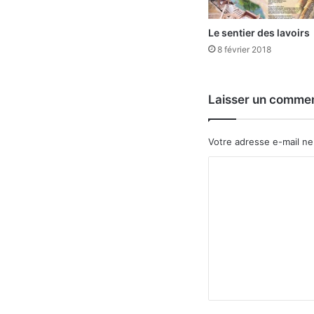
Le sentier des lavoirs
8 février 2018
Laisser un commen
Votre adresse e-mail ne
C
o
m
m
e
n
t