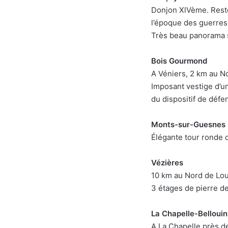
Donjon XlVème. Reste
l’époque des guerres
Très beau panorama 
Bois Gourmond
A Véniers, 2 km au N
Imposant vestige d’un
du dispositif de défe
Monts-sur-Guesnes
Élégante tour ronde 
Vézières
10 km au Nord de Lou
3 étages de pierre de
La Chapelle-Bellouin
A La Chapelle près d