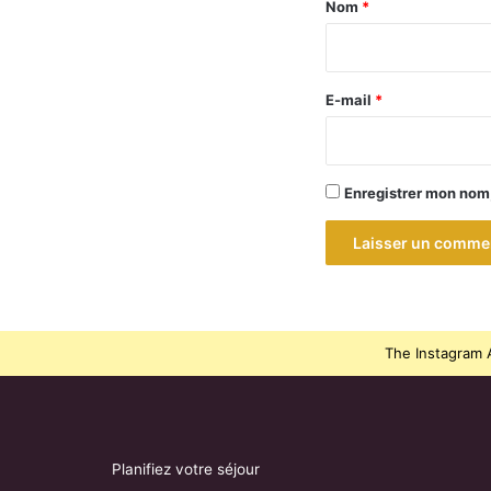
a
Nom
*
i
r
e
E-mail
*
*
Enregistrer mon nom
The Instagram A
Planifiez votre séjour