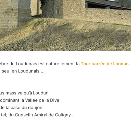
lèbre du Loudunais est naturellement la
Tour carrée de Loudun
.
 le seul en Loudunais…
us massive qu’à Loudun.
dominant la Vallée de la Dive.
e la base du donjon.
rtel, du Guesclin Amiral de Coligny…