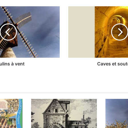
Caves
et
souterrains
lins à vent
Caves et sout