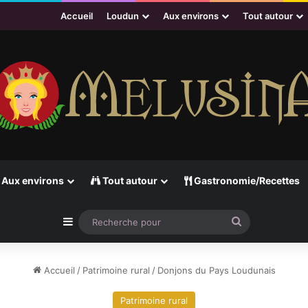
Accueil
Loudun
Aux environs
Tout autour
Aux environs
Tout autour
Gastronomie/Recettes
Sidebar (barre latérale)
Recherche
pour
Accueil
/
Patrimoine rural
/
Donjons du Pays Loudunais
Patrimoine rural