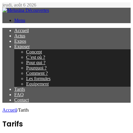
jeudi, août 6 2026
Menu
Accueil
Actus
Expos
Exposer
Concept
C’est où ?
Pour qui ?
Pourquoi ?
Comment ?
Les formules
Equipement
Tarifs
FAQ
Contact
Accueil
/
Tarifs
Tarifs