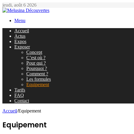
jeudi, août 6 2026
Menu
Accueil
Actus
Expos
Exposer
Concept
C’est où ?
Pour qui ?
Pourquoi ?
Comment ?
Les formules
Equipement
Tarifs
FAQ
Contact
Accueil
/
Equipement
Equipement